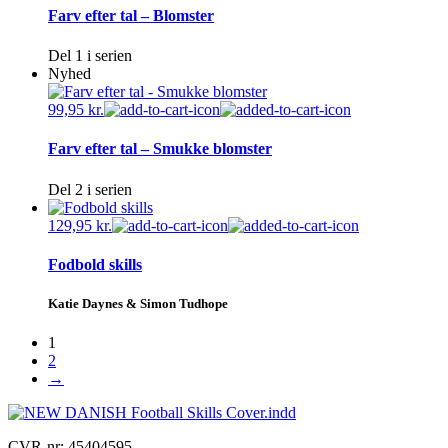
Farv efter tal – Blomster
Del 1 i serien
Nyhed
99,95
kr.
Farv efter tal – Smukke blomster
Del 2 i serien
129,95
kr.
Fodbold skills
Katie Daynes & Simon Tudhope
1
2
→
CVR-nr: 45404595