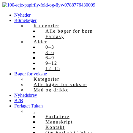
Skip
to
Nyheder
content
Børnebøger
Kategorier
Alle bøger for børn
Fantasy
Alder
0–3
3–6
6–9
9–12
12–15
Bøger for voksne
Kategorier
Alle bøger for voksne
Mad og drikke
Nyhedsbrev
B2B
Forlaget Tukan
.
Forfattere
Manuskript
Kontakt
Om Forlaget Tukan