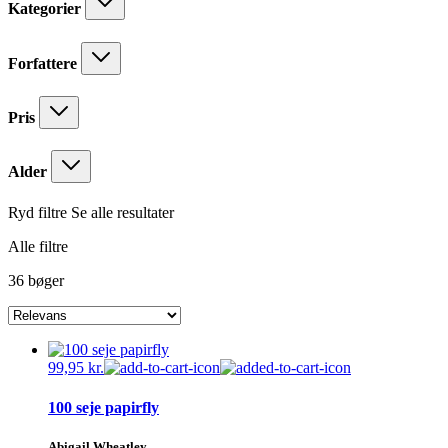
Kategorier
Forfattere
Pris
Alder
Ryd filtre
Se alle resultater
Alle filtre
36 bøger
99,95
kr.
100 seje papirfly
Abigail Wheatley