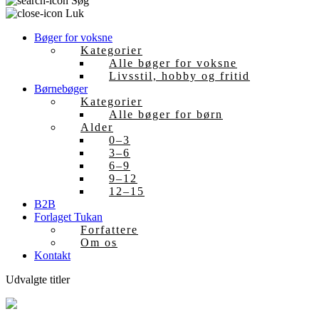
Søg
Luk
Bøger for voksne
Kategorier
Alle bøger for voksne
Livsstil, hobby og fritid
Børnebøger
Kategorier
Alle bøger for børn
Alder
0–3
3–6
6–9
9–12
12–15
B2B
Forlaget Tukan
Forfattere
Om os
Kontakt
Udvalgte titler