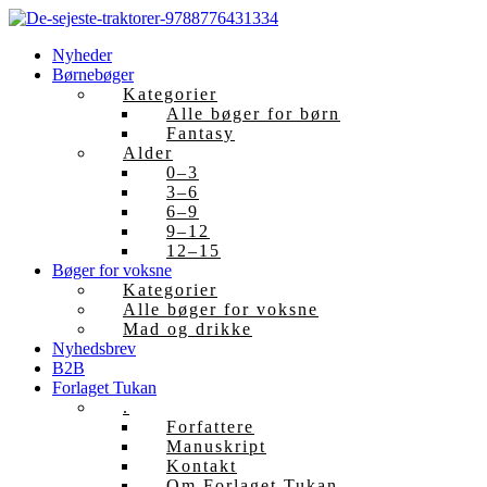
Skip
to
Nyheder
content
Børnebøger
Kategorier
Alle bøger for børn
Fantasy
Alder
0–3
3–6
6–9
9–12
12–15
Bøger for voksne
Kategorier
Alle bøger for voksne
Mad og drikke
Nyhedsbrev
B2B
Forlaget Tukan
.
Forfattere
Manuskript
Kontakt
Om Forlaget Tukan