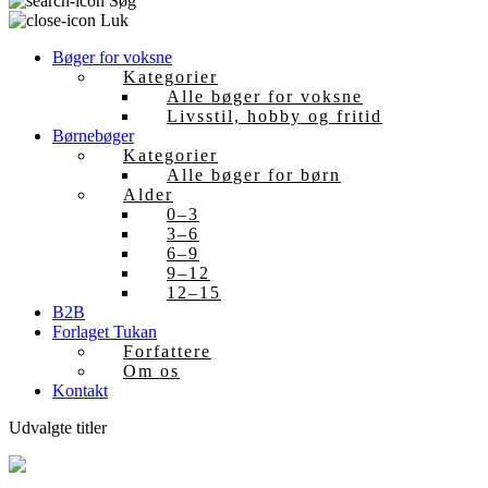
Søg
Luk
Bøger for voksne
Kategorier
Alle bøger for voksne
Livsstil, hobby og fritid
Børnebøger
Kategorier
Alle bøger for børn
Alder
0–3
3–6
6–9
9–12
12–15
B2B
Forlaget Tukan
Forfattere
Om os
Kontakt
Udvalgte titler