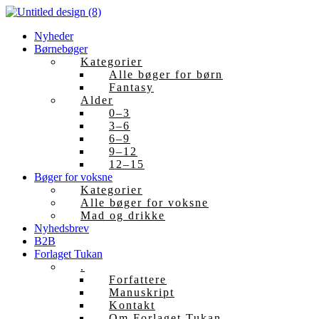
Skip
to
Nyheder
content
Børnebøger
Kategorier
Alle bøger for børn
Fantasy
Alder
0–3
3–6
6–9
9–12
12–15
Bøger for voksne
Kategorier
Alle bøger for voksne
Mad og drikke
Nyhedsbrev
B2B
Forlaget Tukan
.
Forfattere
Manuskript
Kontakt
Om Forlaget Tukan