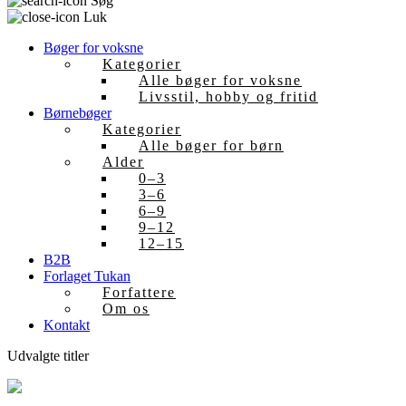
Søg
Luk
Bøger for voksne
Kategorier
Alle bøger for voksne
Livsstil, hobby og fritid
Børnebøger
Kategorier
Alle bøger for børn
Alder
0–3
3–6
6–9
9–12
12–15
B2B
Forlaget Tukan
Forfattere
Om os
Kontakt
Udvalgte titler