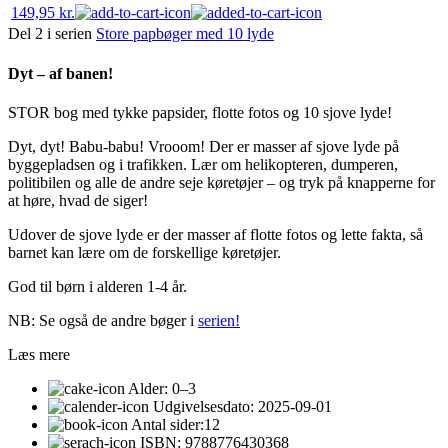
149,95
kr.
Del 2 i serien
Store papbøger med 10 lyde
Dyt – af banen!
STOR bog med tykke papsider, flotte fotos og 10 sjove lyde!
Dyt, dyt! Babu-babu! Vrooom! Der er masser af sjove lyde på
byggepladsen og i trafikken. Lær om helikopteren, dumperen,
politibilen og alle de andre seje køretøjer – og tryk på knapperne for
at høre, hvad de siger!
Udover de sjove lyde er der masser af flotte fotos og lette fakta, så
barnet kan lære om de forskellige køretøjer.
God til børn i alderen 1-4 år.
NB: Se også de andre bøger i
serien!
Læs mere
Alder:
0–3
Udgivelsesdato:
2025-09-01
Antal sider:
12
ISBN:
9788776430368