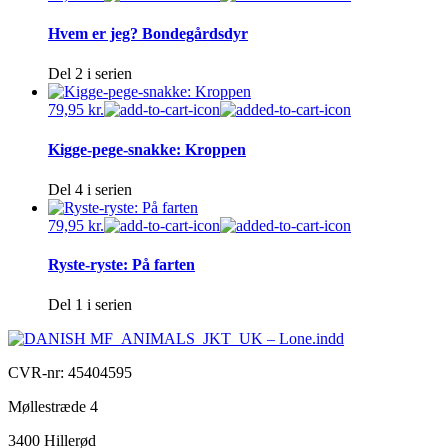
Hvem er jeg? Bondegårdsdyr
Del 2 i serien
79,95
kr.
Kigge-pege-snakke: Kroppen
Del 4 i serien
79,95
kr.
Ryste-ryste: På farten
Del 1 i serien
CVR-nr: 45404595
Møllestræde 4
3400 Hillerød