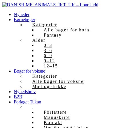
Skip
to
Nyheder
content
Børnebøger
Kategorier
Alle bøger for børn
Fantasy
Alder
0–3
3–6
6–9
9–12
12–15
Bøger for voksne
Kategorier
Alle bøger for voksne
Mad og drikke
Nyhedsbrev
B2B
Forlaget Tukan
.
Forfattere
Manuskript
Kontakt
Om Forlaget Tukan