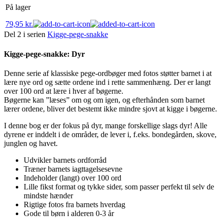
På lager
79,95
kr.
Del 2 i serien
Kigge-pege-snakke
Kigge-pege-snakke: Dyr
Denne serie af klassiske pege-ordbøger med fotos støtter barnet i at
lære nye ord og sætte ordene ind i rette sammenhæng. Der er langt
over 100 ord at lære i hver af bøgerne.
Bøgerne kan ”læses” om og om igen, og efterhånden som barnet
lærer ordene, bliver det bestemt ikke mindre sjovt at kigge i bøgerne.
I denne bog er der fokus på dyr, mange forskellige slags dyr! Alle
dyrene er inddelt i de områder, de lever i, f.eks. bondegården, skove,
junglen og havet.
Udvikler barnets ordforråd
Træner barnets iagttagelsesevne
Indeholder (langt) over 100 ord
Lille fikst format og tykke sider, som passer perfekt til selv de
mindste hænder
Rigtige fotos fra barnets hverdag
Gode til børn i alderen 0-3 år