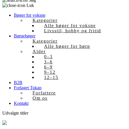
Søg
Luk
Bøger for voksne
Kategorier
Alle bøger for voksne
Livsstil, hobby og fritid
Børnebøger
Kategorier
Alle bøger for børn
Alder
0–3
3–6
6–9
9–12
12–15
B2B
Forlaget Tukan
Forfattere
Om os
Kontakt
Udvalgte titler