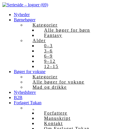
Skip
to
Nyheder
content
Børnebøger
Kategorier
Alle bøger for børn
Fantasy
Alder
0–3
3–6
6–9
9–12
12–15
Bøger for voksne
Kategorier
Alle bøger for voksne
Mad og drikke
Nyhedsbrev
B2B
Forlaget Tukan
.
Forfattere
Manuskript
Kontakt
Om Forlaget Tukan