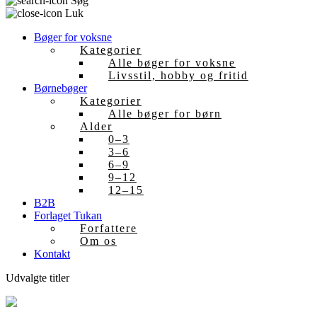
Søg
Luk
Bøger for voksne
Kategorier
Alle bøger for voksne
Livsstil, hobby og fritid
Børnebøger
Kategorier
Alle bøger for børn
Alder
0–3
3–6
6–9
9–12
12–15
B2B
Forlaget Tukan
Forfattere
Om os
Kontakt
Udvalgte titler