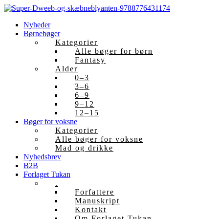
Skip
to
Nyheder
content
Børnebøger
Kategorier
Alle bøger for børn
Fantasy
Alder
0–3
3–6
6–9
9–12
12–15
Bøger for voksne
Kategorier
Alle bøger for voksne
Mad og drikke
Nyhedsbrev
B2B
Forlaget Tukan
.
Forfattere
Manuskript
Kontakt
Om Forlaget Tukan