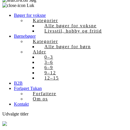
Søg
Luk
Bøger for voksne
Kategorier
Alle bøger for voksne
Livsstil, hobby og fritid
Børnebøger
Kategorier
Alle bøger for børn
Alder
0–3
3–6
6–9
9–12
12–15
B2B
Forlaget Tukan
Forfattere
Om os
Kontakt
Udvalgte titler