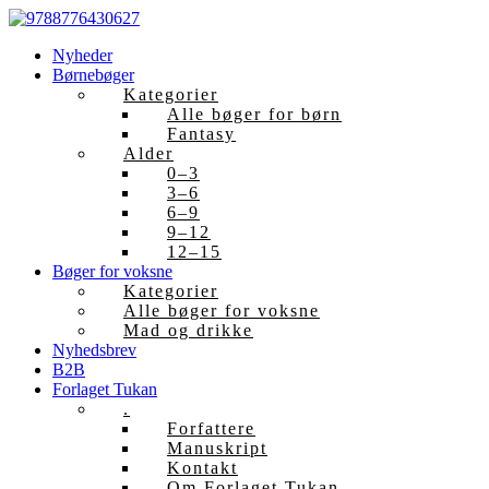
Skip
to
Nyheder
content
Børnebøger
Kategorier
Alle bøger for børn
Fantasy
Alder
0–3
3–6
6–9
9–12
12–15
Bøger for voksne
Kategorier
Alle bøger for voksne
Mad og drikke
Nyhedsbrev
B2B
Forlaget Tukan
.
Forfattere
Manuskript
Kontakt
Om Forlaget Tukan