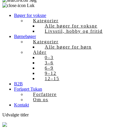
Søg
Luk
Bøger for voksne
Kategorier
Alle bøger for voksne
Livsstil, hobby og fritid
Børnebøger
Kategorier
Alle bøger for børn
Alder
0–3
3–6
6–9
9–12
12–15
B2B
Forlaget Tukan
Forfattere
Om os
Kontakt
Udvalgte titler