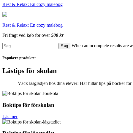
Rest & Relax: En cozy malebog
Rest & Relax: En cozy malebog
Fri fragt ved køb for over
500 kr
Søg
When autocomplete results are av
efter:
Populære produkter
Lästips för skolan
Väck läsglädjen hos dina elever! Här hittar tips på böcker för 
Boktips för förskolan
Läs mer