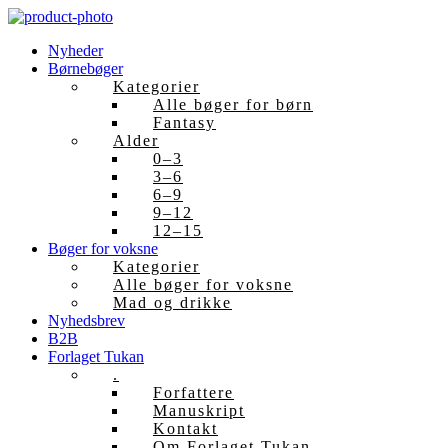
Skip
to
Nyheder
content
Børnebøger
Kategorier
Alle bøger for børn
Fantasy
Alder
0–3
3–6
6–9
9–12
12–15
Bøger for voksne
Kategorier
Alle bøger for voksne
Mad og drikke
Nyhedsbrev
B2B
Forlaget Tukan
.
Forfattere
Manuskript
Kontakt
Om Forlaget Tukan