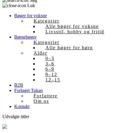
Søg
Luk
Bøger for voksne
Kategorier
Alle bøger for voksne
Livsstil, hobby og fritid
Børnebøger
Kategorier
Alle bøger for børn
Alder
0–3
3–6
6–9
9–12
12–15
B2B
Forlaget Tukan
Forfattere
Om os
Kontakt
Udvalgte titler