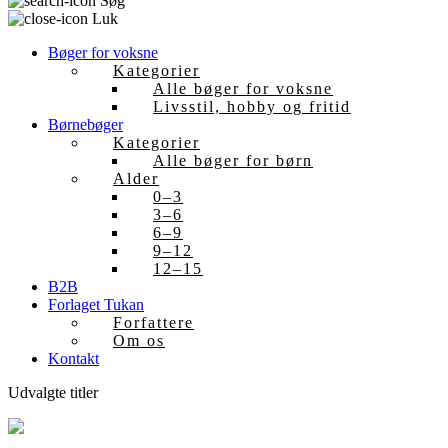
Søg
Luk
Bøger for voksne
Kategorier
Alle bøger for voksne
Livsstil, hobby og fritid
Børnebøger
Kategorier
Alle bøger for børn
Alder
0–3
3–6
6–9
9–12
12–15
B2B
Forlaget Tukan
Forfattere
Om os
Kontakt
Udvalgte titler