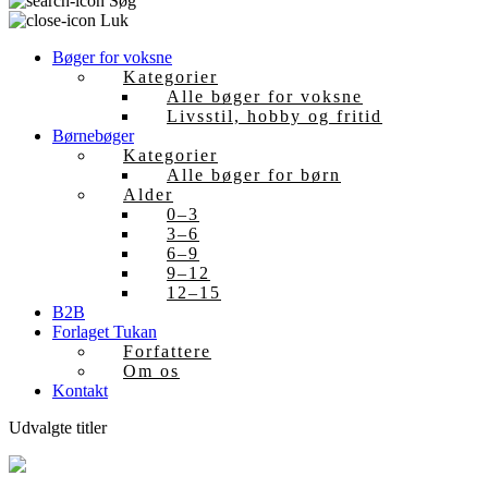
Søg
Luk
Bøger for voksne
Kategorier
Alle bøger for voksne
Livsstil, hobby og fritid
Børnebøger
Kategorier
Alle bøger for børn
Alder
0–3
3–6
6–9
9–12
12–15
B2B
Forlaget Tukan
Forfattere
Om os
Kontakt
Udvalgte titler