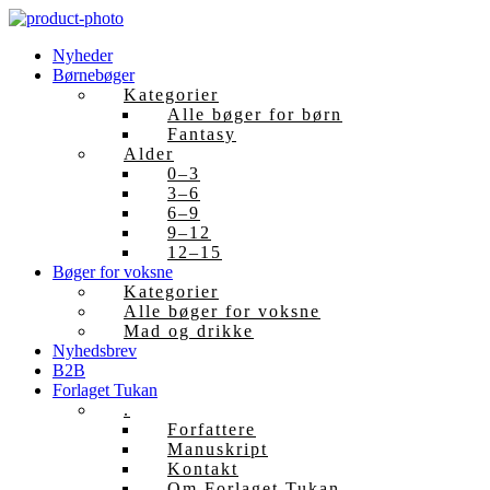
Skip
to
Nyheder
content
Børnebøger
Kategorier
Alle bøger for børn
Fantasy
Alder
0–3
3–6
6–9
9–12
12–15
Bøger for voksne
Kategorier
Alle bøger for voksne
Mad og drikke
Nyhedsbrev
B2B
Forlaget Tukan
.
Forfattere
Manuskript
Kontakt
Om Forlaget Tukan