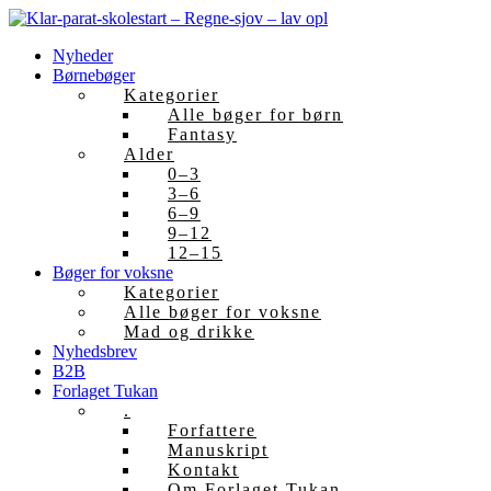
Skip
to
Nyheder
content
Børnebøger
Kategorier
Alle bøger for børn
Fantasy
Alder
0–3
3–6
6–9
9–12
12–15
Bøger for voksne
Kategorier
Alle bøger for voksne
Mad og drikke
Nyhedsbrev
B2B
Forlaget Tukan
.
Forfattere
Manuskript
Kontakt
Om Forlaget Tukan