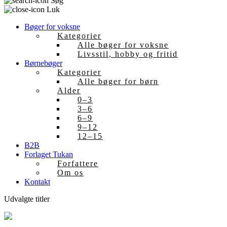
Søg
Luk
Bøger for voksne
Kategorier
Alle bøger for voksne
Livsstil, hobby og fritid
Børnebøger
Kategorier
Alle bøger for børn
Alder
0–3
3–6
6–9
9–12
12–15
B2B
Forlaget Tukan
Forfattere
Om os
Kontakt
Udvalgte titler