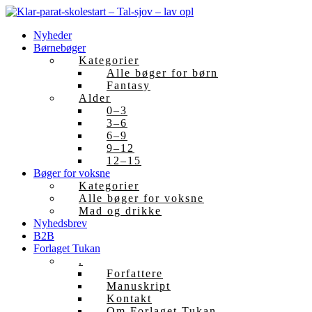
Skip
to
Nyheder
content
Børnebøger
Kategorier
Alle bøger for børn
Fantasy
Alder
0–3
3–6
6–9
9–12
12–15
Bøger for voksne
Kategorier
Alle bøger for voksne
Mad og drikke
Nyhedsbrev
B2B
Forlaget Tukan
.
Forfattere
Manuskript
Kontakt
Om Forlaget Tukan