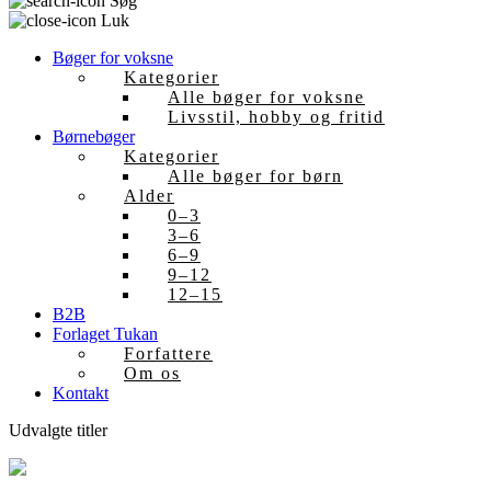
Søg
Luk
Bøger for voksne
Kategorier
Alle bøger for voksne
Livsstil, hobby og fritid
Børnebøger
Kategorier
Alle bøger for børn
Alder
0–3
3–6
6–9
9–12
12–15
B2B
Forlaget Tukan
Forfattere
Om os
Kontakt
Udvalgte titler