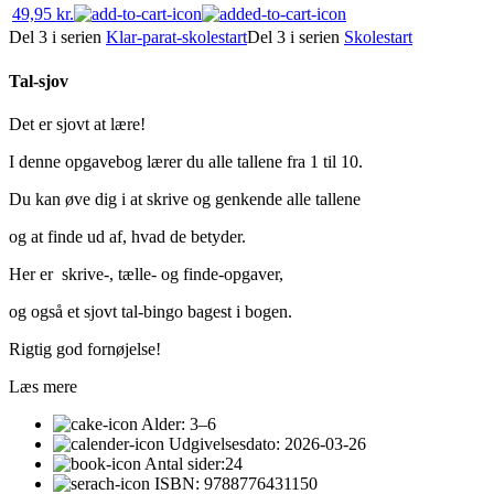
49,95
kr.
Del 3 i serien
Klar-parat-skolestart
Del 3 i serien
Skolestart
Tal-sjov
Det er sjovt at lære!
I denne opgavebog lærer du alle tallene fra 1 til 10.
Du kan øve dig i at skrive og genkende alle tallene
og at finde ud af, hvad de betyder.
Her er
skrive-, tælle- og finde-opgaver,
og også et sjovt tal-bingo bagest i bogen.
Rigtig god fornøjelse!
Læs mere
Alder:
3–6
Udgivelsesdato:
2026-03-26
Antal sider:
24
ISBN:
9788776431150